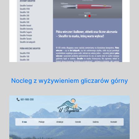
Nocleg z wyżywieniem gliczarów górny