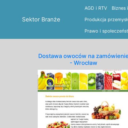
AGD i RTV
Biznes 
Sektor Branże
Produkcja przemys
Prawo i społeczeńs
Dostawa owoców na zamówieni
- Wrocław